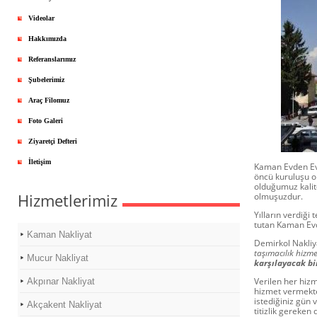
Videolar
Hakkımızda
Referanslarımız
Şubelerimiz
Araç Filomuz
Foto Galeri
Ziyaretçi Defteri
İletişim
Kaman Evden Eve
öncü kuruluşu o
olduğumuz kalite
Hizmetlerimiz
olmuşuzdur.
Yılların verdiğ
tutan Kaman Evde
Kaman Nakliyat
Demirkol Nakliy
taşımacılık hizm
Mucur Nakliyat
karşılayacak bi
Verilen her hizm
Akpınar Nakliyat
hizmet vermekte
istediğiniz gün 
Akçakent Nakliyat
titizlik gereken