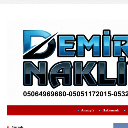
Anasayfa
Hakkımızda
AnaSayfa