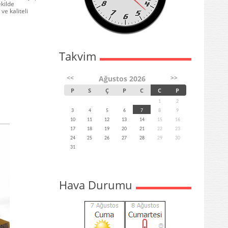
kilde
ve kaliteli
Takvim
<<
>>
Ağustos 2026
P
S
Ç
P
C
C
P
1
2
3
4
5
6
7
8
9
10
11
12
13
14
15
16
17
18
19
20
21
22
23
24
25
26
27
28
29
30
31
Hava Durumu