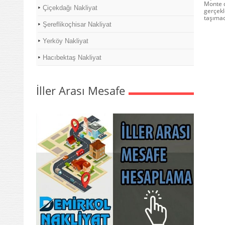
Monte d
Çiçekdağı Nakliyat
gerçekle
taşımac
Şereflikoçhisar Nakliyat
Yerköy Nakliyat
Hacıbektaş Nakliyat
İller Arası Mesafe