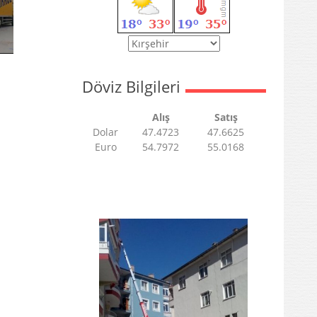
Döviz Bilgileri
Alış
Satış
Dolar
47.4723
47.6625
Euro
54.7972
55.0168