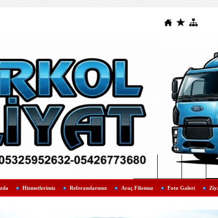
zda
Hizmetlerimiz
Referanslarımız
Araç Filomuz
Foto Galeri
Ziy