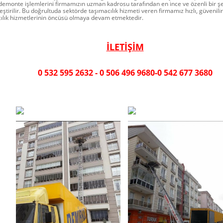
emonte işlemlerini firmamızın uzman kadrosu tarafından en ince ve özenli bir şe
ştirilir. Bu doğrultuda sektörde taşımacılık hizmeti veren firmamız hızlı, güvenilir 
ılık hizmetlerinin öncüsü olmaya devam etmektedir.
İLETİŞİM
0 532 595 2632 - 0 506 496 9680-0 542 677 3680