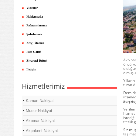
Videolar
Hakkımızda
Referanslarımız
Şubelerimiz
Araç Filomuz
Foto Galeri
Akpınar
Ziyaretçi Defteri
öncü ku
olduğum
İletişim
olmuşu
Yılları
Hizmetlerimiz
tutan A
Demirko
taşımac
Kaman Nakliyat
karşıla
Verilen
Mucur Nakliyat
hizmet 
istediğ
Akpınar Nakliyat
titizli
Siz müş
Akçakent Nakliyat
taşımac