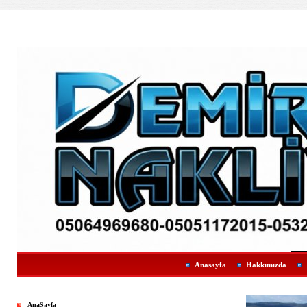
Anasayfa
Hakkımızda
AnaSayfa