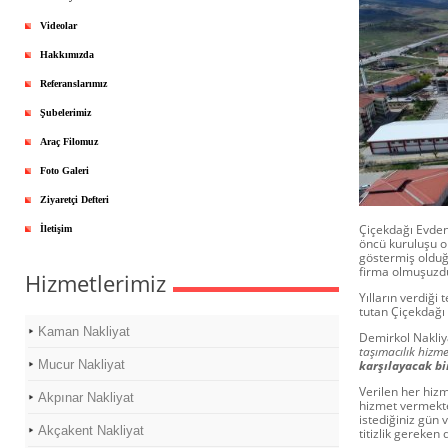
Videolar
Hakkımızda
Referanslarımız
Şubelerimiz
Araç Filomuz
Foto Galeri
Ziyaretçi Defteri
Çiçekdağı Evden 
İletişim
öncü kuruluşu o
göstermiş olduğ
firma olmuşuzd
Hizmetlerimiz
Yılların verdiğ
tutan Çiçekdağı 
Kaman Nakliyat
Demirkol Nakliy
taşımacılık hizm
Mucur Nakliyat
karşılayacak bi
Verilen her hizm
Akpınar Nakliyat
hizmet vermekte
istediğiniz gün 
Akçakent Nakliyat
titizlik gereken