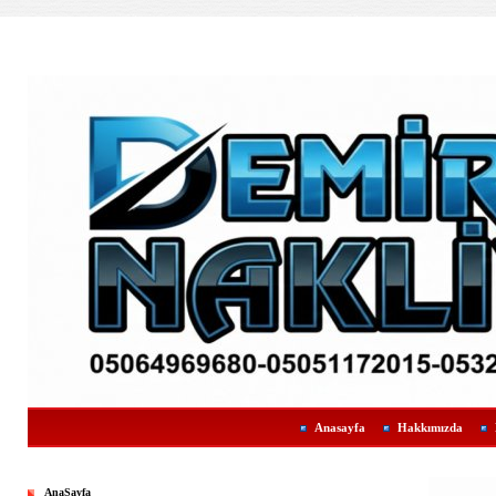
Anasayfa
Hakkımızda
AnaSayfa