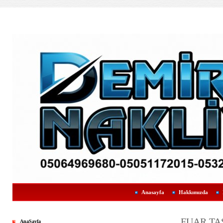
Anasayfa
Hakkımızda
FUAR TA
AnaSayfa