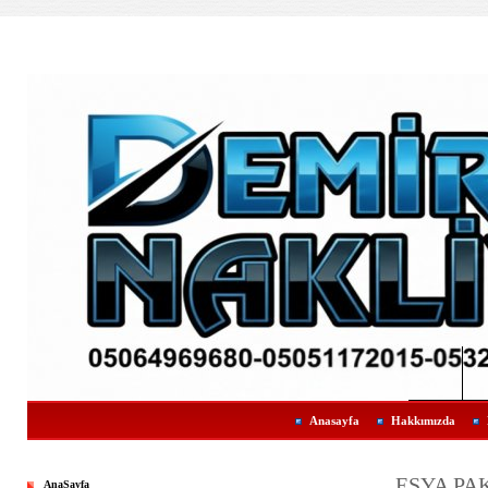
Anasayfa
Hakkımızda
EŞYA PA
AnaSayfa