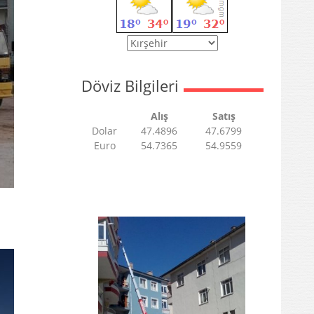
Döviz Bilgileri
Alış
Satış
Dolar
47.4896
47.6799
Euro
54.7365
54.9559