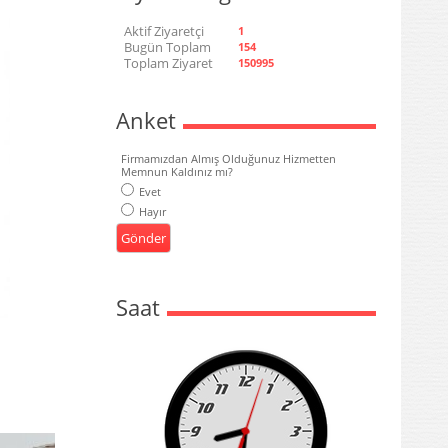
Aktif Ziyaretçi
1
Bugün Toplam
154
Toplam Ziyaret
150995
Anket
Firmamızdan Almış Olduğunuz Hizmetten
Memnun Kaldınız mı?
Evet
Hayır
Saat